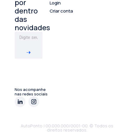
por
Login
dentro
Criar conta
das
novidades
Nos acompanhe
nas redes sociais
AutoPonto | 00.000.000/0001-00. © Todos os
direitos reservados.