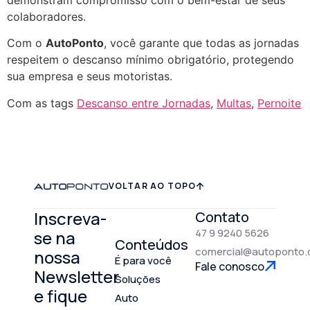
colaboradores.
Com o
AutoPonto
, você garante que todas as jornadas
respeitem o descanso mínimo obrigatório, protegendo
sua empresa e seus motoristas.
Com as tags
Descanso entre Jornadas
,
Multas
,
Pernoite
VOLTAR AO TOPO
Inscreva-
Contato
47 9 9240 5626
se na
Conteúdos
comercial@autoponto.
nossa
É para você
Fale conosco
Newsletter
Soluções
e fique
Auto