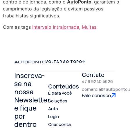
controle de jornada, como o
AutoPonto
, garantem o
cumprimento da legislação e evitam passivos
trabalhistas significativos.
Com as tags
Intervalo Intrajornada
,
Multas
VOLTAR AO TOPO
Inscreva-
Contato
47 9 9240 5626
se na
Conteúdos
comercial@autoponto.
nossa
É para você
Fale conosco
Newsletter
Soluções
e fique
Auto
por
Login
dentro
Criar conta