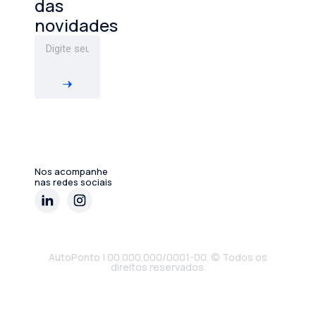
das
novidades
Nos acompanhe
nas redes sociais
AutoPonto | 00.000.000/0001-00. © Todos os
direitos reservados.