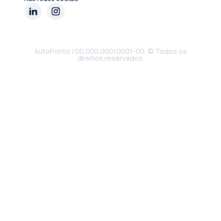
AutoPonto | 00.000.000/0001-00. © Todos os
direitos reservados.