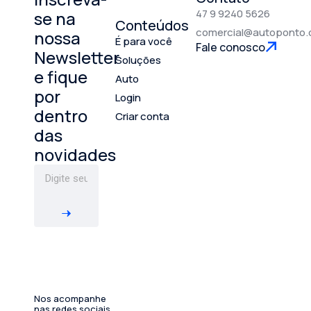
47 9 9240 5626
se na
Conteúdos
comercial@autoponto.
nossa
É para você
Fale conosco
Newsletter
Soluções
e fique
Auto
por
Login
dentro
Criar conta
das
novidades
Nos acompanhe
nas redes sociais